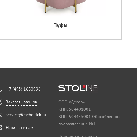
Пуфы
+ 7 (495) 1650996
Заказать звонок
ООО «Декор»
КПП: 504401001
service@mebeldek.ru
КПП: 504445001 Обособленное
подразделение №1
Напишите нам
Принимаем к оплате: