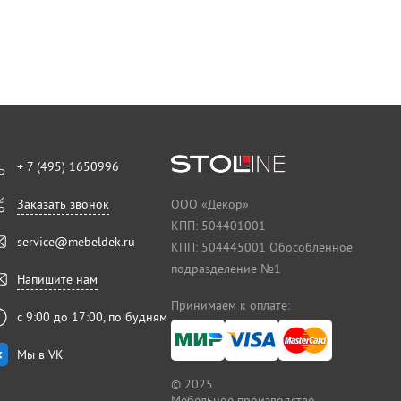
+ 7 (495) 1650996
Заказать звонок
ООО «Декор»
КПП: 504401001
service@mebeldek.ru
КПП: 504445001 Обособленное
подразделение №1
Напишите нам
Принимаем к оплате:
с 9:00 до 17:00, по будням
Мы в VK
© 2025
Мебельное производство