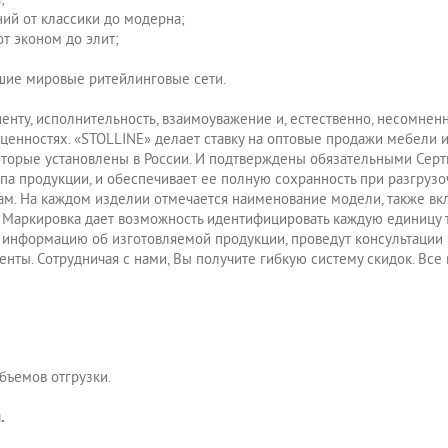
ий от классики до модерна;
т эконом до элит;
шие мировые ритейлинговые сети.
нту, исполнительность, взаимоуважение и, естественно, несомненно
ценностях. «STOLLINE» делает ставку на оптовые продажи мебели и
оторые установлены в России. И подтверждены обязательными Серт
па продукции, и обеспечивает ее полную сохранность при разгрузо
м. На каждом изделии отмечается наименование модели, также вкл
и. Маркировка дает возможность идентифицировать каждую единицу
информацию об изготовляемой продукции, проведут консультации п
нты. Сотрудничая с нами, Вы получите гибкую систему скидок. Вс
бъемов отгрузки.
.