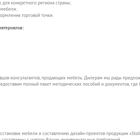
 для конкретного региона страны;
 мебели;
ормления торговой точки.
атериалов:
вцов-консультантов, продающих мебель. Дилерам мы рады предлож
редоставим полный пакет методических пособий и документов, где
становке мебели и составлению дизайн-проектов продукции «Stoll
т составлены с учетом Ваших индивидуальных требований.