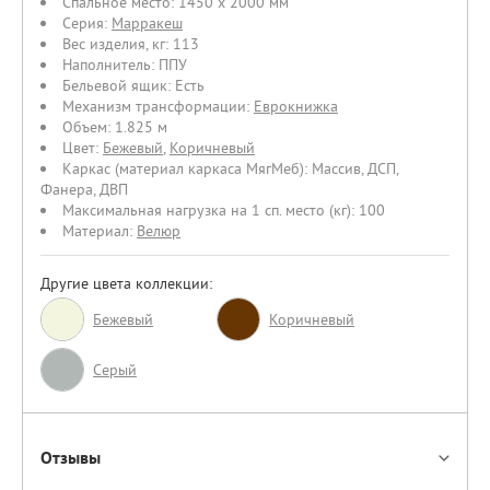
Спальное место:
1450 х 2000 мм
Серия:
Марракеш
Вес изделия, кг:
113
Наполнитель:
ППУ
Бельевой ящик:
Есть
Механизм трансформации:
Еврокнижка
Объем:
1.825 м
Цвет:
Бежевый
,
Коричневый
Каркас (материал каркаса МягМеб):
Массив
,
ДСП
,
Фанера
,
ДВП
Максимальная нагрузка на 1 сп. место (кг):
100
Материал:
Велюр
Другие цвета коллекции:
Бежевый
Коричневый
Серый
Отзывы