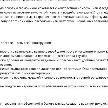
ную основу и гармонично сочетается с контрастной композицией фаса
нтирует исключительную устойчивость к воздействию влаги. Этот сп
 контакте с жидкостью, сохраняет геометрические размеры и форму д
ю зону с эргономичным расположением всех функциональных элементо
 долговечность всей конструкции:
ное открывание-закрывание дверей даже после многолетнего использо
льное выравнивание на протяжении всего срока службы.
ески дополняют контрастный дизайн и обеспечивают удобный захват. 
овании.
ние выдвижных ящиков даже при полной загрузке. Они рассчитаны на 
продуктов без риска деформации.
епление верхних модулей к стене с возможностью точной регулировки
е модули на неровном полу, обеспечивают устойчивость всей системы
рым визуальным эффектом) и белого глянца создает выразительную ос