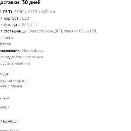
доставки: 30 дней
(Ш*В*Г):
2600 x 2150 x 600 мм
л корпуса:
ЛДСП
л фасада:
ЛДСП
,
Лак
ал столешницы:
Влагостойкое ДСП, пластик CPL и HPL
Калипсо
еталл
равляющих:
Металобокс
 фасада:
Универсальная
е:
Есть в наличии
сада:
Черный графит /
Белый глянец
рпуса:
Белый
олешницы:
Эвора 536М