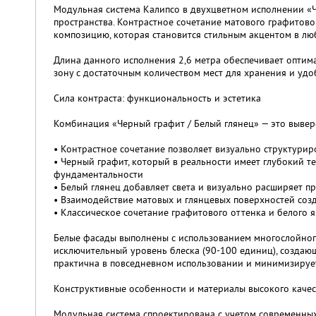
Модульная система Калипсо в двухцветном исполнении «Ч
пространства. Контрастное сочетание матового графитов
композицию, которая становится стильным акцентом в лю
Длина данного исполнения 2,6 метра обеспечивает опти
зону с достаточным количеством мест для хранения и уд
Сила контраста: функциональность и эстетика
Комбинация «Черный графит / Белый глянец» — это вывер
• Контрастное сочетание позволяет визуально структурир
• Черный графит, который в реальности имеет глубокий т
фундаментальности
• Белый глянец добавляет света и визуально расширяет п
• Взаимодействие матовых и глянцевых поверхностей созд
• Классическое сочетание графитового оттенка и белого 
Белые фасады выполнены с использованием многослойног
исключительный уровень блеска (90-100 единиц), создаю
практична в повседневном использовании и минимизируе
Конструктивные особенности и материалы высокого качес
Модульная система спроектирована с учетом современны