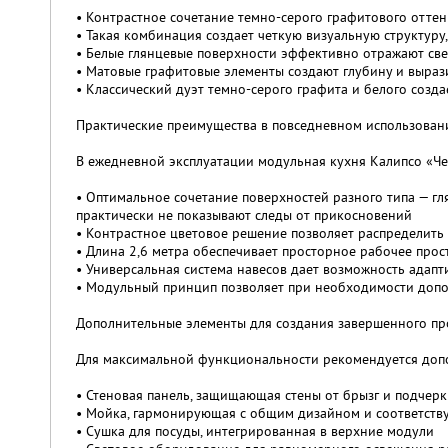
• Контрастное сочетание темно-серого графитового отте
• Такая комбинация создает четкую визуальную структуру
• Белые глянцевые поверхности эффективно отражают све
• Матовые графитовые элементы создают глубину и выра
• Классический дуэт темно-серого графита и белого созд
Практические преимущества в повседневном использован
В ежедневной эксплуатации модульная кухня Калипсо «Ч
• Оптимальное сочетание поверхностей разного типа — г
практически не показывают следы от прикосновений
• Контрастное цветовое решение позволяет распределить
• Длина 2,6 метра обеспечивает просторное рабочее про
• Универсальная система навесов дает возможность адап
• Модульный принцип позволяет при необходимости доп
Дополнительные элементы для создания завершенного пр
Для максимальной функциональности рекомендуется доп
• Стеновая панель, защищающая стены от брызг и подчер
• Мойка, гармонирующая с общим дизайном и соответств
• Сушка для посуды, интегрированная в верхние модули