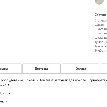
Состав
Столеш
Фасад
–
Шкаф на
Шкаф на
Шкаф на
Тумба н
Тумба н
Тумба н
тзывы
Доставка
Оплата
ое оборудование, Цоколь и Комплект заглушек для цоколя - приобрета
одит).
, 2,6 м
кухни