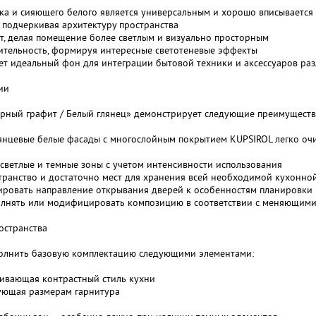
нка и сияющего белого является универсальным и хорошо вписывается
, подчеркивая архитектуру пространства
т, делая помещение более светлым и визуально просторным
зительность, формируя интересные светотеневые эффекты
ает идеальный фон для интеграции бытовой техники и аксессуаров ра
ии
ерный графит / Белый глянец» демонстрирует следующие преимуществ
лянцевые белые фасады с многослойным покрытием KUPSIROL легко оч
 светлые и темные зоны с учетом интенсивности использования
странство и достаточно мест для хранения всей необходимой кухонно
тировать направление открывания дверей к особенностям планировки
олнять или модифицировать композицию в соответствии с меняющими
остранства
олнить базовую комплектацию следующими элементами:
кивающая контрастный стиль кухни
ующая размерам гарнитура