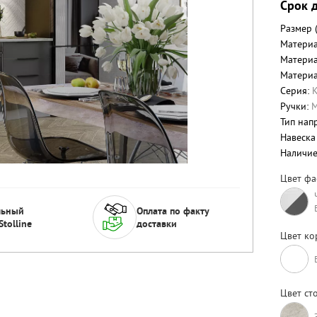
Срок 
Размер 
Материа
Материа
Матери
Серия:
Ручки:
М
Тип нап
Навеска
Наличи
Цвет фа
льный
Оплата по факту
Stolline
доставки
Цвет ко
Цвет ст