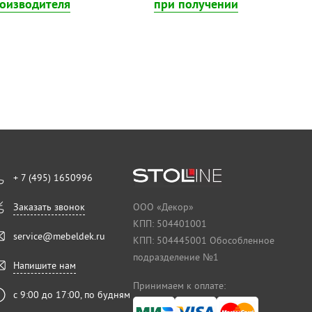
роизводителя
при получении
+ 7 (495) 1650996
Заказать звонок
ООО «Декор»
КПП: 504401001
service@mebeldek.ru
КПП: 504445001 Обособленное
подразделение №1
Напишите нам
Принимаем к оплате:
с 9:00 до 17:00, по будням