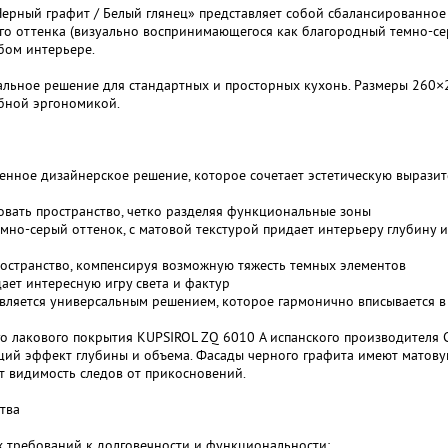
ерный графит / Белый глянец» представляет собой сбалансированное
ого оттенка (визуально воспринимающегося как благородный темно-се
бом интерьере.
мальное решение для стандартных и просторных кухонь. Размеры 260
обной эргономикой.
енное дизайнерское решение, которое сочетает эстетическую вырази
овать пространство, четко разделяя функциональные зоны
емно-серый оттенок, с матовой текстурой придает интерьеру глубину 
ространство, компенсируя возможную тяжесть темных элементов
ает интересную игру света и фактур
является универсальным решением, которое гармонично вписывается в
о лакового покрытия KUPSIROL ZQ 6010 A испанского производителя 
щий эффект глубины и объема. Фасады черного графита имеют матовую
т видимость следов от прикосновений.
тва
х требований к долговечности и функциональности: