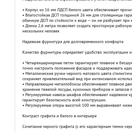
• Корпус из 16 мм ЛДСП белого цвета обеспечивает проч
• Влагостойкая ДСП толщиной 26 мм для столешницы гара
обычную ДСП по стойкости к воде — он не разбухает при
• Длина 2,6 метра позволяет создать просторную рабочу
нескольких человек
Надежная фурнитура для долговременного комфорта
Качество фурнитуры определяет удобство эксплуатации и
• Четырехшарнирные петли гарантируют плавное и бесшум
точно настроить положение фасадов и поддерживать идеа
• Металлические ручки черного матового цвета стилистич
сохраняет привлекательный вид при интенсивном использ
• Направляющие металлобоксы обеспечивают плавное движе
хранения тяжелой посуды, кухонных приборов и запасов 
• Регулируемые навесы шкафов обеспечивают надежное кр
гарантирует безопасность всей конструкции.
• Регулируемые опоры высотой 100 мм выравнивают нижни
Контраст графита и белого в интерьере
Сочетание черного графита (с его характерным темно-се